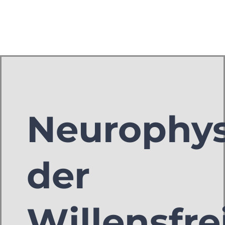
Neurophys
der
Willensfre